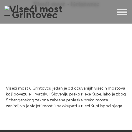
Viseći most - Grintovec
Toggl
Viseći most u Grintovcu jedan je od očuvanijih visećih mostova
koji povezuje Hrvatsku i Sloveniju preko rijeke Kupe. Iako je zbog
Schengenskog zakona zabrana prolaska preko mosta
zanimljivo je vidjeti most ili se okupati u rijeci Kupi ispod njega.