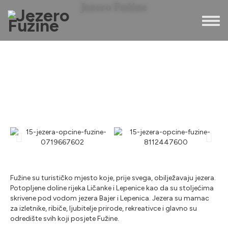
Jezero Fužine
Toggl
Fužine su turističko mjesto koje, prije svega, obilježavaju jezera.
Potopljene doline rijeka Ličanke i Lepenice kao da su stoljećima
skrivene pod vodom jezera Bajer i Lepenica. Jezera su mamac
za izletnike, ribiče, ljubitelje prirode, rekreativce i glavno su
odredište svih koji posjete Fužine.